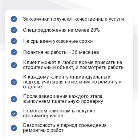
квалифицированных: проектировщиков,
инженеров, строителей, архитекторов.
Заказичики получают качественные услуги
Учитываем предпочтения заказчиков, а
также теплотехнические и экономические
Спецпредложения не менее 20%
показатели при строительстве.
Не срываем указанные сроки
Любой проект сможем воплотить в
реальность. Поможем заказчикам выбрать
Гарантия на работы - 36 месяцев
подходящую основу для теплого и уютного
Клиент может в любое время приехать на
дома, бытовки или предприятия. У нас для
строительный объект, и посмотреть работы
всех имеются сезонные спецпредложения и
бонусы при большом заказе.
К каждому клиенту индивидуальный
подход, учитывая пожелания по ремонту и
отделке
После завершения каждого этапа
выполняем тщательную проверку
Помогаем клиентам в покупке
стройматериалов
Безопасность в период проведения
ремонтных работ