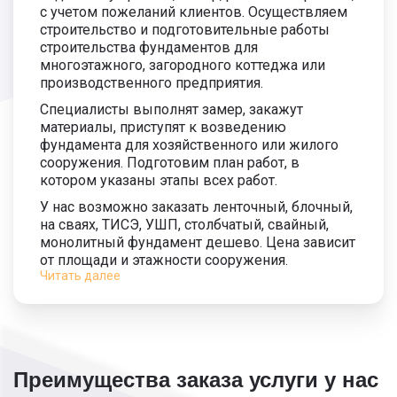
с учетом пожеланий клиентов. Осуществляем
строительство и подготовительные работы
строительства фундаментов для
многоэтажного, загородного коттеджа или
производственного предприятия.
Специалисты выполнят замер, закажут
материалы, приступят к возведению
фундамента для хозяйственного или жилого
сооружения. Подготовим план работ, в
котором указаны этапы всех работ.
У нас возможно заказать ленточный, блочный,
на сваях, ТИСЭ, УШП, столбчатый, свайный,
монолитный фундамент дешево. Цена зависит
от площади и этажности сооружения.
Читать далее
Поможем правильно выбрать любой из видов
для песчаного, плодородного или каменистого
грунта.
Преимущества перед конкурентами:
Приемлемые цены.
Преимущества заказа услуги у нас
Предоставляем помощь