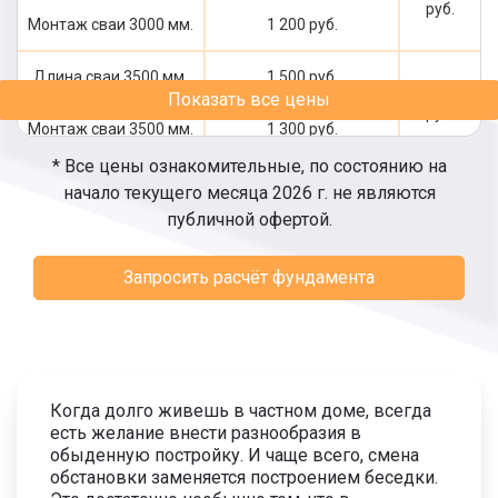
руб.
Монтаж сваи 3000 мм.
1 200 руб.
Длина сваи 3500 мм.
1 500 руб.
2 800
Показать все цены
руб.
Монтаж сваи 3500 мм.
1 300 руб.
* Все цены ознакомительные, по состоянию на
Длина сваи 4000 мм.
1 600 руб.
начало текущего месяца 2026 г. не являются
3 000
публичной офертой.
руб.
Монтаж сваи 4000 мм.
1 400 руб.
Запросить расчёт фундамента
Длина сваи 4500 мм.
1 800 руб.
3 300
руб.
Монтаж сваи 4500 мм.
1 500 руб.
Длина сваи 5000 мм.
1 900 руб.
3 500
Когда долго живешь в частном доме, всегда
руб.
есть желание внести разнообразия в
Монтаж сваи 5000 мм.
1 600 руб.
обыденную постройку. И чаще всего, смена
обстановки заменяется построением беседки.
Длина сваи 5500 мм.
2 100 руб.