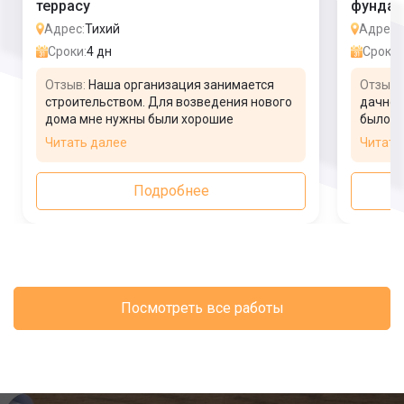
террасу
фундам
Адрес:
Тихий
Адрес:
Сроки:
4 дн
Сроки:
Отзыв:
Наша организация занимается
Отзыв:
строительством. Для возведения нового
дачног
дома мне нужны были хорошие
было с
специалисты. Обратилась в фирму, и
фирму,
Читать далее
Читать
пригласила мастеров. Они сделали рытье
быстро
траншеи, столбчатый фундамент для
все объ
пристойки в доме. Никаких нареканий к
догово
Подробнее
работе нет, все хорошо, результатом
Фундам
довольна.
доволь
Посмотреть все работы