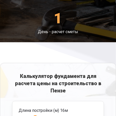
получить равномерного распределения веса
по периметру, где возводилась ограда и уйти
1
от проседания.
Размывание - поддерживает грунт от
возможности вымывания.
День - расчет сметы
Затопления – не дает воде затекать под
основание и допустить дефектов.
Калькулятор фундамента для
расчета цены на строительство в
Пензе
Длина постройки (м)
16
м