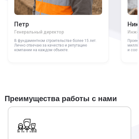
Петр
Ник
Генеральный директор
Инже
В фундаментном строительстве более 15 лет.
Проек
Лично отвечаю за качество и репутацию
милли
компании на каждом объекте.
и соо
Преимущества работы с нами