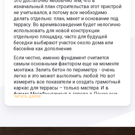
Это достаточно необычно тем, что в
3 800
изначальный план строительства этот пристрой
руб.
не учитывался, а потому все необходимо
Монтаж сваи 5500 мм.
1 700 руб.
делать отдельно: план, макет и основание под
террасу. Во времявозведения будет нелогично
Длина сваи 6000 мм.
2 200 руб.
использовать для новой конструкции
4 000
отдельную площадку, часто для будущей
руб.
Монтаж сваи 6000 мм.
1 800 руб.
беседки выбирают участок около дома или
бассейна как дополнение.
Если честно, именно фундамент считается
самым основными фактором еще на моменте
монтажа. Залить бетон по периметру - очень
легко и это может выполнить любой. Но вот
измерить все показатели и создать грамотный
каркас для террасы – только мастера. И в
фирме МегаФундамент в городе в Пензе они
Читать далее
есть!
Перед началом работ наши мастера
сопоставляют все нужные детали, которые в
совокупности дают грамотную постройку. К
этим важным факторам относят: