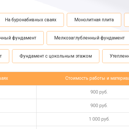
На буронабивных сваях
Монолитная плита
чный фундамент
Мелкозаглубленный фундамент
т
Фундамент с цокольным этажом
Утеплен
ваях
Стоимость работы и материа
900 руб.
900 руб.
1 000 руб.