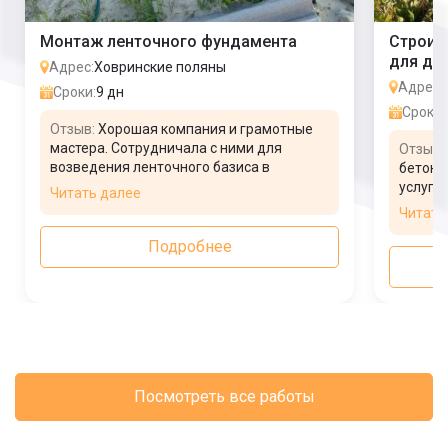
Монтаж ленточного фундамента
Строит
для до
Адрес:
Ховринские поляны
Адрес:
Сроки:
9 дн
Сроки:
Отзыв:
Хорошая компания и грамотные
мастера. Сотрудничала с ними для
Отзыв:
возведения ленточного базиса в
бетон 
загородном доме. На заявку ответили
услуги 
Читать далее
очень быстро, предоставили бесплатную
времен
Читать
консультацию. На второй день приехал
не поя
замерщик для составления плана
моноли
Подробнее
работы. Заключали официальный
крепка
договор.
заказч
осталь
качест
Посмотреть все работы