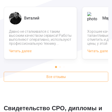
Виталий
Мари
Давно не сталкивался с таким
Хорошее качес
высоким качеством сервиса! Работы
талантливые с
выполняют оперативно, используют
отметить и д
профессиональную технику.
цены, у этой 
Мастера опытные, по словам
самый нормал
Читать далее
Читать далее
менеджеров организации постоянно
монтаж фунда
повышают свою квалификацию. При
регионе. Сроки
этом сотрудники культурные,
срывали, врод
адекватные, но на разговоры особо
быстрее, чем м
не отвлекаются.
одни плюсы.
Все отзывы
Свидетельство СРО, дипломы и