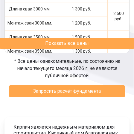
Длина сваи 3000 мм.
1 300 руб.
2 500
руб.
Монтаж сваи 3000 мм.
1 200 руб.
Длина сваи 3500 мм.
1 500 руб.
2 800
Показать все цены
руб.
Монтаж сваи 3500 мм.
1 300 руб.
* Все цены ознакомительные, по состоянию на
Длина сваи 4000 мм.
1 600 руб.
начало текущего месяца 2026 г. не являются
3 000
публичной офертой.
руб.
Монтаж сваи 4000 мм.
1 400 руб.
Запросить расчёт фундамента
Длина сваи 4500 мм.
1 800 руб.
3 300
руб.
Монтаж сваи 4500 мм.
1 500 руб.
Длина сваи 5000 мм.
1 900 руб.
3 500
Кирпич является надежным материалом для
руб.
строительства. Кирпичный дом благодаря ему