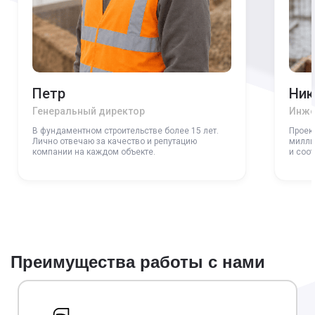
Петр
Ник
Генеральный директор
Инже
В фундаментном строительстве более 15 лет.
Проек
Лично отвечаю за качество и репутацию
милли
компании на каждом объекте.
и соо
Преимущества работы с нами