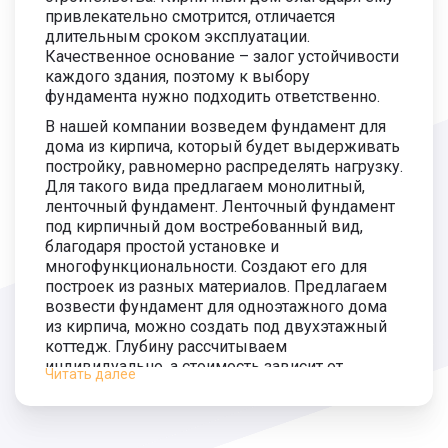
Монтаж сваи 5000 мм.
1 600 руб.
привлекательно смотрится, отличается
длительным сроком эксплуатации.
Длина сваи 5500 мм.
2 100 руб.
Качественное основание – залог устойчивости
3 800
каждого здания, поэтому к выбору
руб.
фундамента нужно подходить ответственно.
Монтаж сваи 5500 мм.
1 700 руб.
В нашей компании возведем фундамент для
дома из кирпича, который будет выдерживать
Длина сваи 6000 мм.
2 200 руб.
4 000
постройку, равномерно распределять нагрузку.
руб.
Для такого вида предлагаем монолитный,
Монтаж сваи 6000 мм.
1 800 руб.
ленточный фундамент. Ленточный фундамент
под кирпичный дом востребованный вид,
благодаря простой установке и
многофункциональности. Создают его для
построек из разных материалов. Предлагаем
возвести фундамент для одноэтажного дома
из кирпича, можно создать под двухэтажный
коттедж. Глубину рассчитываем
индивидуально, а стоимость зависит от
Читать далее
сложностей монтажа и размеров.
Для одноэтажного дома неплохим вариантом
станет свайный базис. Он применяется на