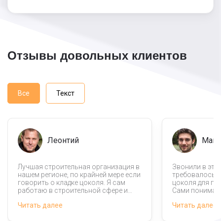
Отзывы довольных клиентов
Все
Текст
Леонтий
Мака
Лучшая строительная организация в
Звонили в эту
нашем регионе, по крайней мере если
требовалось 
говорить о кладке цоколя. Я сам
цоколя для пр
работаю в строительной сфере и
Сами понимаете
часто сталкивался с аферистами,
мастера сразу 
Читать далее
Читать далее
которые брали оплату а работу
есть опыт реа
делали плохо. В этом же случае
масштабных ра