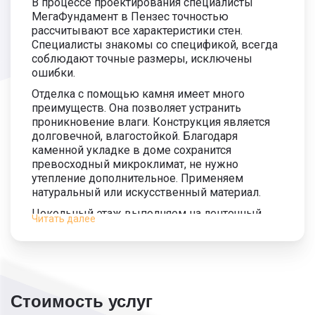
В процессе проектирования специалисты
МегаФундамент в Пензес точностью
рассчитывают все характеристики стен.
Специалисты знакомы со спецификой, всегда
соблюдают точные размеры, исключены
ошибки.
Отделка с помощью камня имеет много
преимуществ. Она позволяет устранить
проникновение влаги. Конструкция является
долговечной, влагостойкой. Благодаря
каменной укладке в доме сохранится
превосходный микроклимат, не нужно
утепление дополнительное. Применяем
натуральный или искусственный материал.
Цокольный этаж выполняем на ленточный
Читать далее
основе различной ширины. Выложить его из
кирпича нужно так, чтобы у поверхностей
сооружения была максимальная опора.
Делают его на фундамент, на заранее
приготовленную поверхность.
Дополнительная подготовка подножия
Стоимость услуг
заключается в создании гидроизоляции.