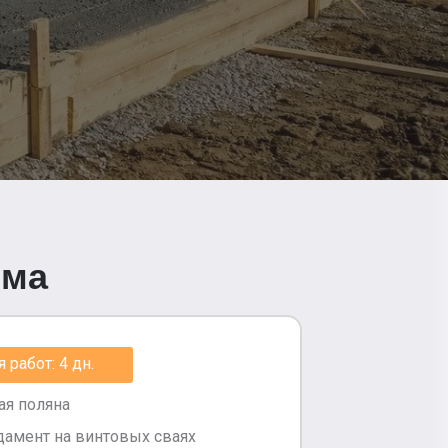
ома
работ: 4 дн.
ая поляна
амент на винтовых сваях