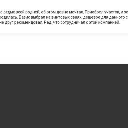
то отдых всей родней, об этом давно мечтал. Приобрел участок, и
ходилась. Базис выбрал на винтовых сваях, дешевое для данного с
не друг рекомендовал. Рад, что сотрудничал с этой компанией.