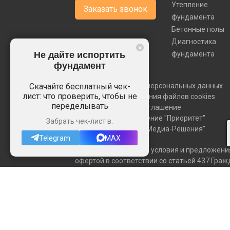
Утепление
Заказать звонок
фундамента
Бетонные полы
Диагностика
×
Не дайте испортить
фундамента
фундамент
Скачайте бесплатный чек-
Политика обработки персональных данных
лист: что проверить, чтобы не
Политика использования файлов cookies
переделывать
Пользовательское соглашение
Создание и продвижение "Приоритет"
Забрать чек-лист в:
Управление сайтом "Медиа-Решения"
Telegram
MAX
Все материалы, цены, условия и предложени
офертой в соответствии со статьей 437 Гра
согласования всех деталей и оформляется в
менеджерам по контактным телефонам или ч