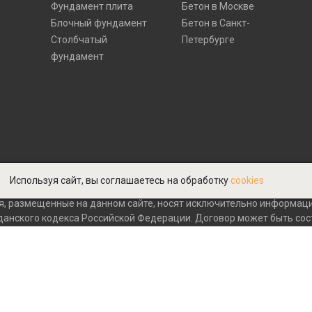
Фундамент плита
Бетон в Москве
Блочный фундамент
Бетон в Санкт-
Столбчатый
Петербурге
фундамент
Используя сайт, вы соглашаетесь на обработку
cookies
я, размещенные на данном сайте, носят исключительно информаци
жданского кодекса Российской Федерации. Договор может быть со
 письменном виде. Для получения точной информации о стоимости
ерез форму обратной связи.