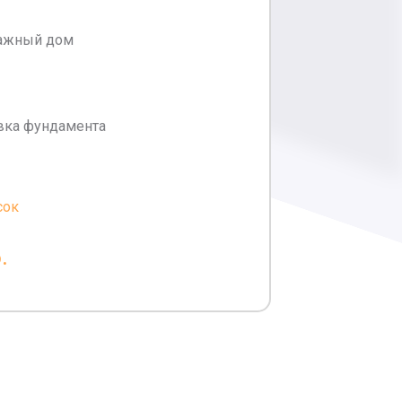
ажный дом
ивка фундамента
сок
.