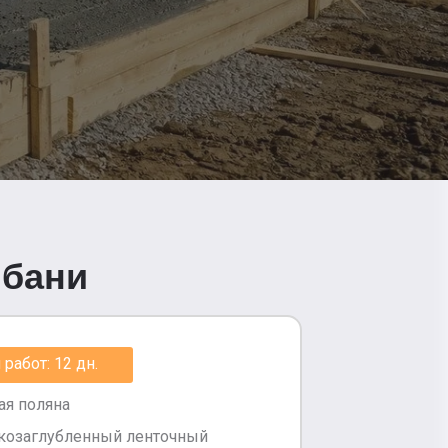
 бани
работ: 12 дн.
ая поляна
козаглубленный ленточный